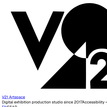
V21 Artspace
Digital exhibition production studio since 2017
Accessibility 