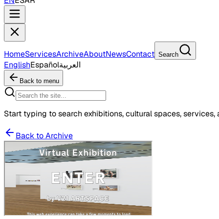
EN
ES
AR
Home
Services
Archive
About
News
Contact
Search
English
Español
العربية
Back to menu
Start typing to search exhibitions, cultural spaces, services, 
Back to Archive