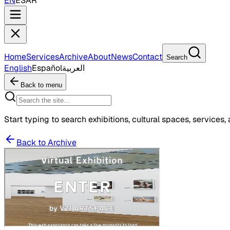
EN
ES
AR
Home
Services
Archive
About
News
Contact
Search
English
Español
العربية
Back to menu
Start typing to search exhibitions, cultural spaces, services, 
Back to Archive