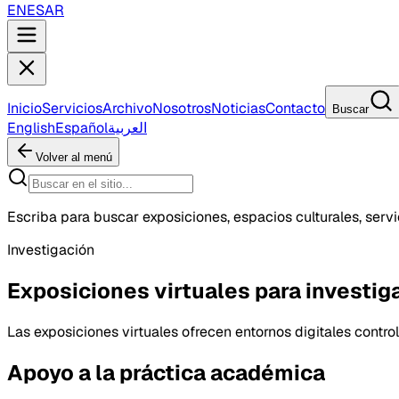
EN
ES
AR
Inicio
Servicios
Archivo
Nosotros
Noticias
Contacto
Buscar
English
Español
العربية
Volver al menú
Escriba para buscar exposiciones, espacios culturales, servic
Investigación
Exposiciones virtuales para investig
Las exposiciones virtuales ofrecen entornos digitales contro
Apoyo a la práctica académica