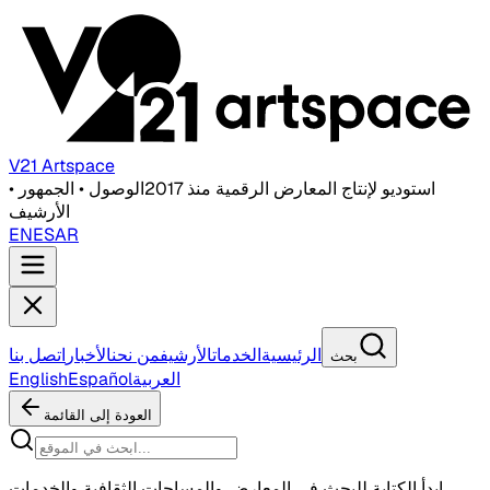
V21 Artspace
استوديو لإنتاج المعارض الرقمية منذ 2017
الوصول • الجمهور •
الأرشيف
EN
ES
AR
الرئيسية
الخدمات
الأرشيف
من نحن
الأخبار
اتصل بنا
بحث
العربية
Español
English
العودة إلى القائمة
ابدأ الكتابة للبحث في المعارض والمساحات الثقافية والخدمات