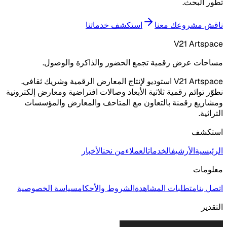
تطور البحث.
ناقش مشروعك معنا
استكشف خدماتنا
V21 Artspace
مساحات عرض رقمية تجمع الحضور والذاكرة والوصول.
V21 Artspace استوديو لإنتاج المعارض الرقمية وشريك ثقافي.
نطوّر توائم رقمية ثلاثية الأبعاد وصالات افتراضية ومعارض إلكترونية
ومشاريع رقمنة بالتعاون مع المتاحف والمعارض والمؤسسات
التراثية.
استكشف
الرئيسية
الأرشيف
الخدمات
العملاء
من نحن
الأخبار
معلومات
اتصل بنا
متطلبات المشاهدة
الشروط والأحكام
سياسة الخصوصية
التقدير