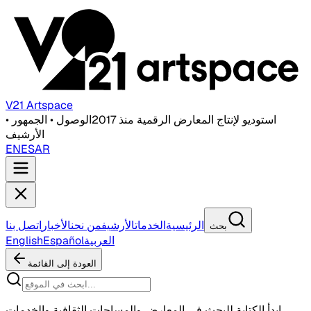
V21 Artspace
استوديو لإنتاج المعارض الرقمية منذ 2017
الوصول • الجمهور •
الأرشيف
EN
ES
AR
الرئيسية
الخدمات
الأرشيف
من نحن
الأخبار
اتصل بنا
بحث
العربية
Español
English
العودة إلى القائمة
ابدأ الكتابة للبحث في المعارض والمساحات الثقافية والخدمات