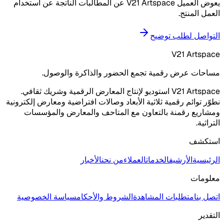
يعوض العميل V21 Artspace عن المطالبات الناتجة عن استخدام
العمل المنتج.
التواصل لطلب توضيح
V21 Artspace
مساحات عرض رقمية تجمع الحضور والذاكرة والوصول.
V21 Artspace استوديو لإنتاج المعارض الرقمية وشريك ثقافي.
نطوّر توائم رقمية ثلاثية الأبعاد وصالات افتراضية ومعارض إلكترونية
ومشاريع رقمنة بالتعاون مع المتاحف والمعارض والمؤسسات
التراثية.
استكشف
الرئيسية
الأرشيف
الخدمات
العملاء
من نحن
الأخبار
معلومات
اتصل بنا
متطلبات المشاهدة
الشروط والأحكام
سياسة الخصوصية
التقدير