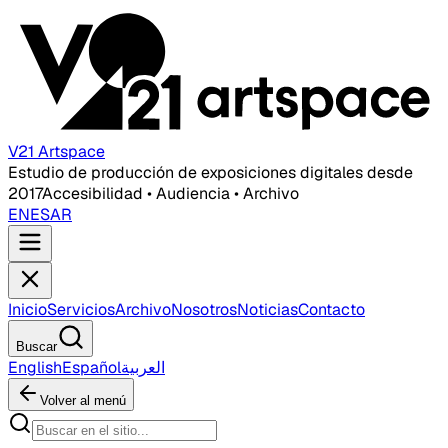
V21 Artspace
Estudio de producción de exposiciones digitales desde
2017
Accesibilidad • Audiencia • Archivo
EN
ES
AR
Inicio
Servicios
Archivo
Nosotros
Noticias
Contacto
Buscar
English
Español
العربية
Volver al menú