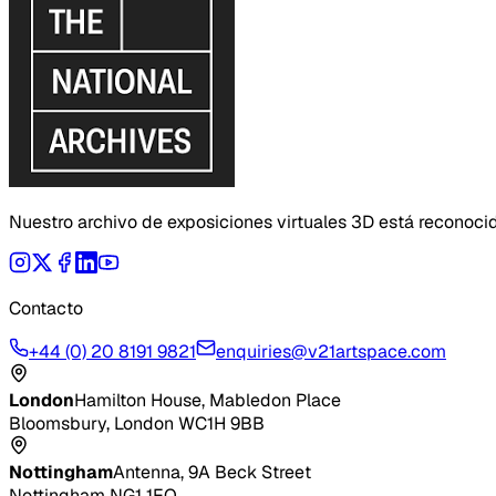
Nuestro archivo de exposiciones virtuales 3D está reconoci
Contacto
+44 (0) 20 8191 9821
enquiries@v21artspace.com
London
Hamilton House, Mabledon Place
Bloomsbury, London WC1H 9BB
Nottingham
Antenna, 9A Beck Street
Nottingham NG1 1EQ