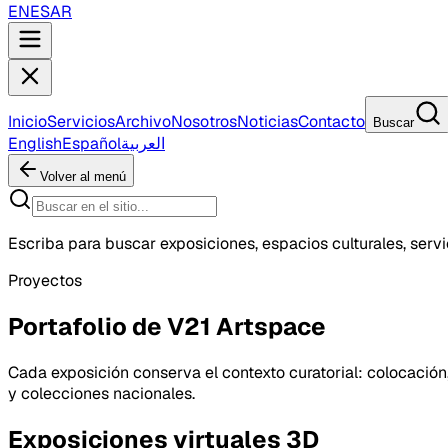
EN
ES
AR
Inicio
Servicios
Archivo
Nosotros
Noticias
Contacto
Buscar
English
Español
العربية
Volver al menú
Escriba para buscar exposiciones, espacios culturales, servic
Proyectos
Portafolio de V21 Artspace
Cada exposición conserva el contexto curatorial: colocación,
y colecciones nacionales.
Exposiciones virtuales 3D