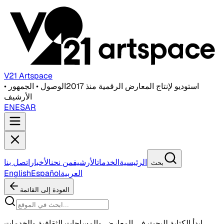
V21 Artspace
استوديو لإنتاج المعارض الرقمية منذ 2017
الوصول • الجمهور •
الأرشيف
EN
ES
AR
الرئيسية
الخدمات
الأرشيف
من نحن
الأخبار
اتصل بنا
بحث
العربية
Español
English
العودة إلى القائمة
ابدأ الكتابة للبحث في المعارض والمساحات الثقافية والخدمات