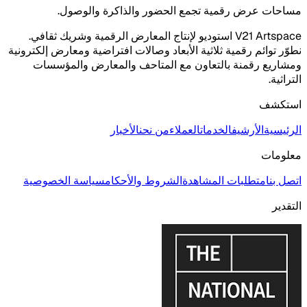
مساحات عرض رقمية تجمع الحضور والذاكرة والوصول.
V21 Artspace استوديو لإنتاج المعارض الرقمية وشريك ثقافي.
نطوّر توائم رقمية ثلاثية الأبعاد وصالات افتراضية ومعارض إلكترونية
ومشاريع رقمنة بالتعاون مع المتاحف والمعارض والمؤسسات
التراثية.
استكشف
الرئيسية
الأرشيف
الخدمات
العملاء
من نحن
الأخبار
معلومات
اتصل بنا
متطلبات المشاهدة
الشروط والأحكام
سياسة الخصوصية
التقدير