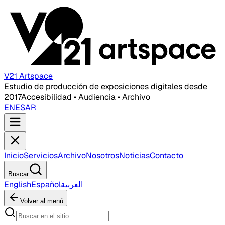
V21 Artspace
Estudio de producción de exposiciones digitales desde
2017
Accesibilidad • Audiencia • Archivo
EN
ES
AR
Inicio
Servicios
Archivo
Nosotros
Noticias
Contacto
Buscar
English
Español
العربية
Volver al menú