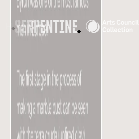
Confianza de instituciones culturales líderes
◆
◆
◆
British Library
◆
La Biennale di Venezia
Hauser & Wirth
Serpentine Galleries
Arts Council Collection
British Council
British Library
The Fitzwilliam Museum
University of Oxford (GLAM)
Design Museum
London Museum
The National Trust
National Portrait Gallery
BALTIC
Firstsite
The Building Centre