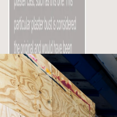
2
Modelo 3D preparado para web
3
Texturas y renderizados
4
Integración en plataformas de exposición