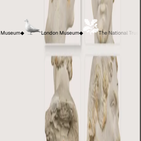
he National Trust
◆
National Portrait Gallery
◆