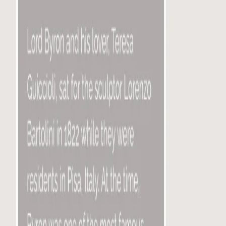
EN
ES
AR
Inicio
Servicios
Archivo
Nosotros
Noticias
Contacto
Buscar
English
Español
العربية
Volver al menú
Escriba para buscar exposiciones, espacios culturales, servic
Volver a servicios
Servicios
Digitalización 3D de objetos y artefa
Capturamos objetos físicos mediante fotogrametría y proces
parte de un archivo digital.