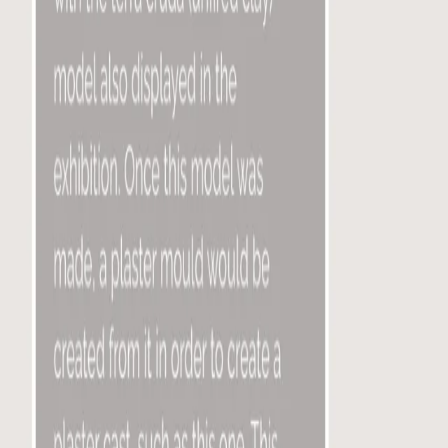
Kluge-Ruhe
Keats-Shelley House
Southbank Centre
Sony World Photography Awards
Fashion Institute of Technology
Eastern Caribbean Central Bank
British Society for Heart Failure
Hospital Rooms
Nottingham Contemporary
Valor
Permite presentar objetos frágiles, remotos o difíciles de ma
Añade profundidad a exposiciones virtuales, archivos y mate
Crea activos reutilizables para interpretación, conservació
Entregables
1
Captura fotográfica o escaneado