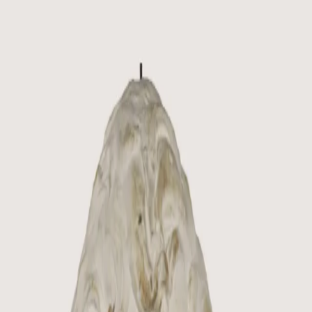
ios y más...
ctos
os de modelado para crear activos digitales que pueden mostr