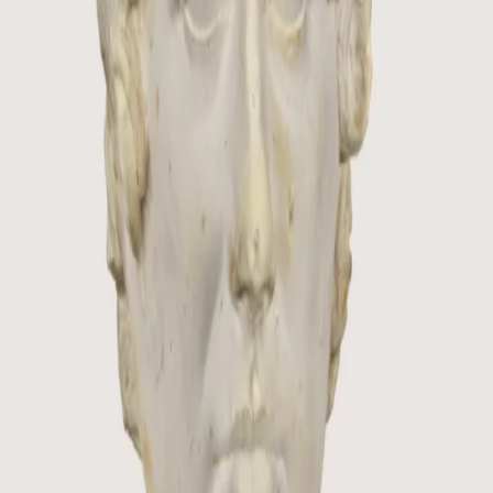
nipular.
riales educativos.
n y comunicación.