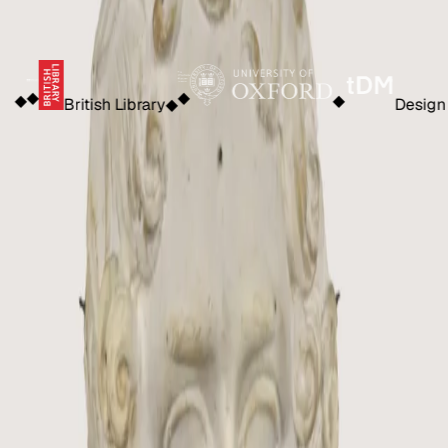
◆
Design Museum
◆
London Museum
◆
T