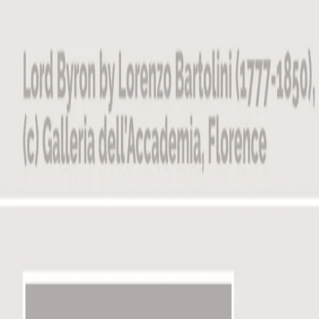
V21 Artspace
Estudio de producción de exposiciones digitales desde 201