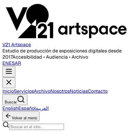
V21 Artspace
Estudio de producción de exposiciones digitales desde
2017
Accesibilidad • Audiencia • Archivo
EN
ES
AR
Inicio
Servicios
Archivo
Nosotros
Noticias
Contacto
Buscar
English
Español
العربية
Volver al menú