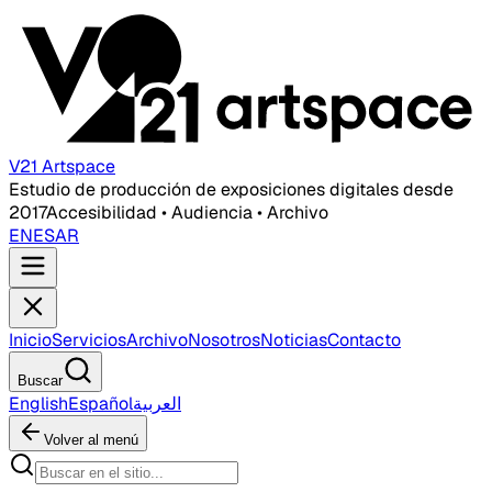
V21 Artspace
Estudio de producción de exposiciones digitales desde
2017
Accesibilidad • Audiencia • Archivo
EN
ES
AR
Inicio
Servicios
Archivo
Nosotros
Noticias
Contacto
Buscar
English
Español
العربية
Volver al menú