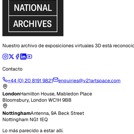
Nuestro archivo de exposiciones virtuales 3D está reconoci
Contacto
+44 (0) 20 8191 9821
enquiries@v21artspace.com
London
Hamilton House, Mabledon Place
Bloomsbury, London WC1H 9BB
Nottingham
Antenna, 9A Beck Street
Nottingham NG1 1EQ
Lo más parecido a estar allí.