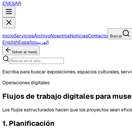
EN
ES
AR
Inicio
Servicios
Archivo
Nosotros
Noticias
Contacto
Buscar
English
Español
العربية
Volver al menú
Escriba para buscar exposiciones, espacios culturales, servic
Operaciones digitales
Flujos de trabajo digitales para mus
Los flujos estructurados hacen que los proyectos sean eficie
1. Planificación