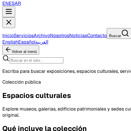
EN
ES
AR
Inicio
Servicios
Archivo
Nosotros
Noticias
Contacto
Buscar
English
Español
العربية
Volver al menú
Escriba para buscar exposiciones, espacios culturales, servic
Colección pública
Espacios culturales
Explore museos, galerías, edificios patrimoniales y sedes
original.
Qué incluye la colección