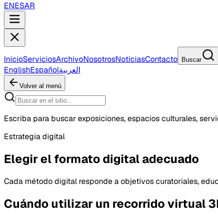
EN
ES
AR
Inicio
Servicios
Archivo
Nosotros
Noticias
Contacto
Buscar
English
Español
العربية
Volver al menú
Escriba para buscar exposiciones, espacios culturales, servic
Estrategia digital
Elegir el formato digital adecuado
Cada método digital responde a objetivos curatoriales, educ
Cuándo utilizar un recorrido virtual 