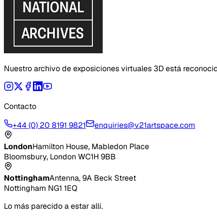
Nuestro archivo de exposiciones virtuales 3D está reconoci
Contacto
+44 (0) 20 8191 9821
enquiries@v21artspace.com
London
Hamilton House, Mabledon Place
Bloomsbury, London WC1H 9BB
Nottingham
Antenna, 9A Beck Street
Nottingham NG1 1EQ
Lo más parecido a estar allí.