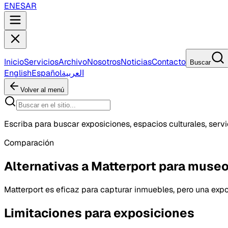
EN
ES
AR
Inicio
Servicios
Archivo
Nosotros
Noticias
Contacto
Buscar
English
Español
العربية
Volver al menú
Escriba para buscar exposiciones, espacios culturales, servic
Comparación
Alternativas a Matterport para muse
Matterport es eficaz para capturar inmuebles, pero una expo
Limitaciones para exposiciones