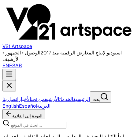
V21 Artspace
استوديو لإنتاج المعارض الرقمية منذ 2017
الوصول • الجمهور •
الأرشيف
EN
ES
AR
الرئيسية
الخدمات
الأرشيف
من نحن
الأخبار
اتصل بنا
بحث
العربية
Español
English
العودة إلى القائمة
ابدأ الكتابة للبحث في المعارض والمساحات الثقافية والخدمات