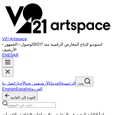
V21 Artspace
استوديو لإنتاج المعارض الرقمية منذ 2017
الوصول • الجمهور •
الأرشيف
EN
ES
AR
الرئيسية
الخدمات
الأرشيف
من نحن
الأخبار
اتصل بنا
بحث
العربية
Español
English
العودة إلى القائمة
ابدأ الكتابة للبحث في المعارض والمساحات الثقافية والخدمات