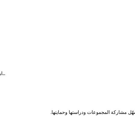
ابدأ الكتابة للبحث في المعارض والمساحات الثقافية والخدمات والمزيد...
هّل مشاركة المجموعات ودراستها وحمايتها.