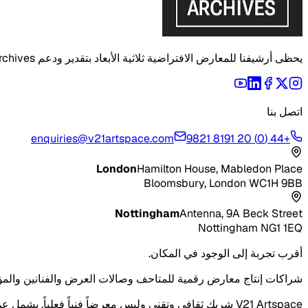
يحظى أرشيفنا للمعارض الافتراضية ثلاثية الأبعاد بتقدير ودعم The National Archives.
اتصل بنا
enquiries@v21artspace.com
+44 (0) 20 8191 9821
London
Hamilton House, Mabledon Place
Bloomsbury, London WC1H 9BB
Nottingham
Antenna, 9A Beck Street
Nottingham NG1 1EQ
أقرب تجربة إلى الوجود في المكان.
شراكات إنتاج معارض رقمية للمتاحف وصالات العرض والفنانين والمؤ
V21 Artspace شريك ثقافي وتقني وليس معرضاً فنياً فعلياً. يشمل عملنا التوائم الرقمية والصالات الافتراضية والمتاحف الرقمية والتصوير المساحي والأرشيفات والطباعة ثلاثية الأبعاد والتخطيط المكاني.