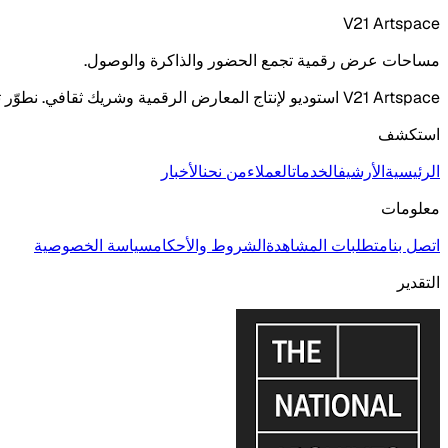
V21 Artspace
مساحات عرض رقمية تجمع الحضور والذاكرة والوصول.
V21 Artspace استوديو لإنتاج المعارض الرقمية وشريك ثقافي. نطوّر توائم رقمية ثلاثية الأبعاد وصالات افتراضية ومعارض إلكترونية ومشاريع رقمنة بالتعاون مع المتاحف والمعارض والمؤسسات التراثية.
استكشف
الرئيسية
الأرشيف
الخدمات
العملاء
من نحن
الأخبار
معلومات
اتصل بنا
متطلبات المشاهدة
الشروط والأحكام
سياسة الخصوصية
التقدير