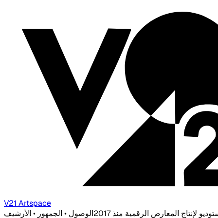
V21 Artspace
توديو لإنتاج المعارض الرقمية منذ 2017
الوصول • الجمهور • الأرشيف