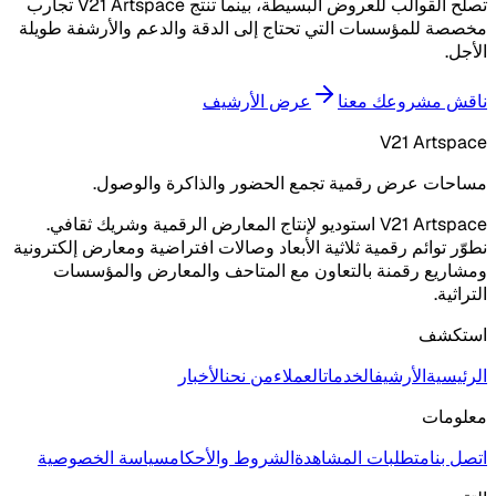
تصلح القوالب للعروض البسيطة، بينما تنتج V21 Artspace تجارب
مخصصة للمؤسسات التي تحتاج إلى الدقة والدعم والأرشفة طويلة
الأجل.
ناقش مشروعك معنا
عرض الأرشيف
V21 Artspace
مساحات عرض رقمية تجمع الحضور والذاكرة والوصول.
V21 Artspace استوديو لإنتاج المعارض الرقمية وشريك ثقافي.
نطوّر توائم رقمية ثلاثية الأبعاد وصالات افتراضية ومعارض إلكترونية
ومشاريع رقمنة بالتعاون مع المتاحف والمعارض والمؤسسات
التراثية.
استكشف
الرئيسية
الأرشيف
الخدمات
العملاء
من نحن
الأخبار
معلومات
اتصل بنا
متطلبات المشاهدة
الشروط والأحكام
سياسة الخصوصية