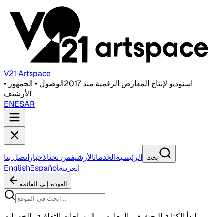
V21 Artspace
استوديو لإنتاج المعارض الرقمية منذ 2017
الوصول • الجمهور •
الأرشيف
EN
ES
AR
الرئيسية
الخدمات
الأرشيف
من نحن
الأخبار
اتصل بنا
بحث
العربية
Español
English
العودة إلى القائمة
ابدأ الكتابة للبحث في المعارض والمساحات الثقافية والخدمات